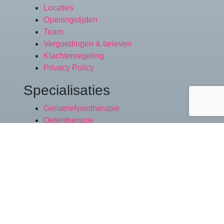
Locaties
Openingstijden
Team
Vergoedingen & tarieven
Klachtenregeling
Privacy Policy
Specialisaties
Geriatriefysiotherapie
Oefentherapie
Valpreventie
Revalidatie na een nieuwe knie of heup
Orthopedische revalidatie
Centraal neurologische aandoeningen
Copyright | Fysiobfit 2026
Privacy policy