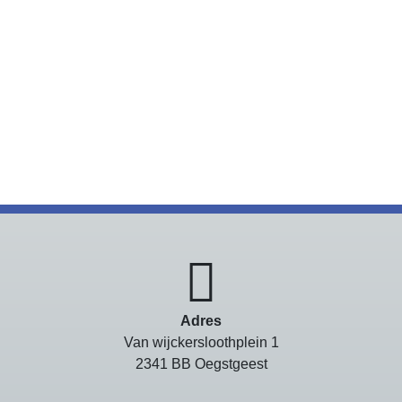
Adres
Van wijckersloothplein 1
2341 BB Oegstgeest